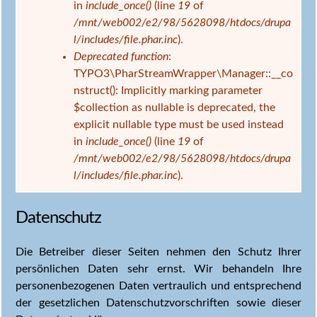
in
include_once()
(line
19
of
/mnt/web002/e2/98/5628098/htdocs/drupa
l/includes/file.phar.inc
).
Deprecated function
:
TYPO3\PharStreamWrapper\Manager::__co
nstruct(): Implicitly marking parameter
$collection as nullable is deprecated, the
explicit nullable type must be used instead
in
include_once()
(line
19
of
/mnt/web002/e2/98/5628098/htdocs/drupa
l/includes/file.phar.inc
).
Datenschutz
Die Betreiber dieser Seiten nehmen den Schutz Ihrer
persönlichen Daten sehr ernst. Wir behandeln Ihre
personenbezogenen Daten vertraulich und entsprechend
der gesetzlichen Datenschutzvorschriften sowie dieser