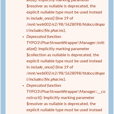
d
h
$resolver as nullable is deprecated, the
h
l
explicit nullable type must be used instead
i
e
in
include_once()
(line
19
of
e
r
/mnt/web002/e2/98/5628098/htdocs/drupa
r
m
l/includes/file.phar.inc
).
e
Deprecated function
:
l
TYPO3\PharStreamWrapper\Manager::initi
d
alize(): Implicitly marking parameter
u
$collection as nullable is deprecated, the
n
explicit nullable type must be used instead
g
in
include_once()
(line
19
of
/mnt/web002/e2/98/5628098/htdocs/drupa
l/includes/file.phar.inc
).
Deprecated function
:
TYPO3\PharStreamWrapper\Manager::__co
nstruct(): Implicitly marking parameter
$resolver as nullable is deprecated, the
explicit nullable type must be used instead