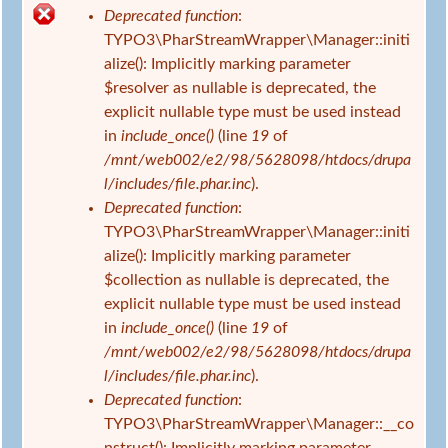
s
Deprecated function
:
i
F
TYPO3\PharStreamWrapper\Manager::initi
n
e
alize(): Implicitly marking parameter
d
h
$resolver as nullable is deprecated, the
h
l
explicit nullable type must be used instead
i
e
in
include_once()
(line
19
of
e
r
/mnt/web002/e2/98/5628098/htdocs/drupa
r
m
l/includes/file.phar.inc
).
e
Deprecated function
:
l
TYPO3\PharStreamWrapper\Manager::initi
d
alize(): Implicitly marking parameter
u
$collection as nullable is deprecated, the
n
explicit nullable type must be used instead
g
in
include_once()
(line
19
of
/mnt/web002/e2/98/5628098/htdocs/drupa
l/includes/file.phar.inc
).
Deprecated function
:
TYPO3\PharStreamWrapper\Manager::__co