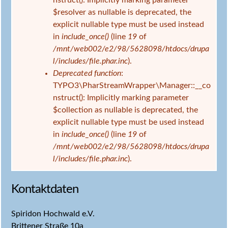
nstruct(): Implicitly marking parameter
$resolver as nullable is deprecated, the
explicit nullable type must be used instead
in
include_once()
(line
19
of
/mnt/web002/e2/98/5628098/htdocs/drupa
l/includes/file.phar.inc
).
Deprecated function
:
TYPO3\PharStreamWrapper\Manager::__co
nstruct(): Implicitly marking parameter
$collection as nullable is deprecated, the
explicit nullable type must be used instead
in
include_once()
(line
19
of
/mnt/web002/e2/98/5628098/htdocs/drupa
l/includes/file.phar.inc
).
Kontaktdaten
Spiridon Hochwald e.V.
Brittener Straße 10a